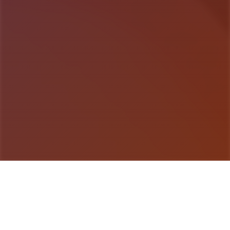
游戏详情
游戏详情