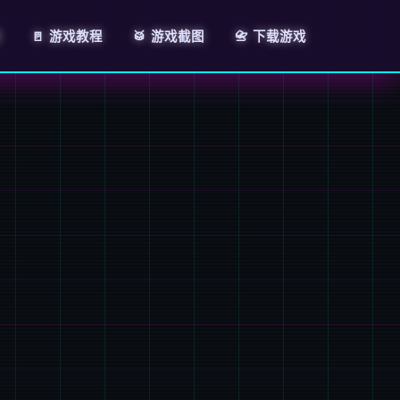
绍
🚪 游戏教程
🥁 游戏截图
📇 下载游戏