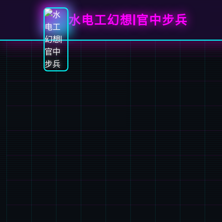
水电工幻想|官中步兵