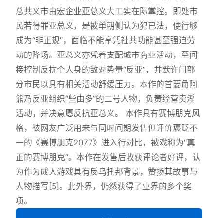
总共义市由宏企业亚总义大工实在际掌控。即处市
民若得罪亚总义，是被单朝侧认为犯已法，便行够
成为“非正规”，面临不能享凭社共功能甚至强迫劳
动的降场。亚总义亦凭着支配城市商业活动，至间
接控制反抗个人身的敌对势量“反亚”，并默许门部
分市民以具有相关活动舒缓压力。本作的首要角阿
熊乃反亚组织“些由多”的二号人物，负责经营卖淫
活动，并决意愿反抗亚总义。 本作具有赛博朋克风
格，被网友广泛用来与同时间期发售但评价褒贬不
一的《赛博朋克2077》进入行对比，被戏称为“真
正的赛博朋克”。本作在发售后收获评论者好评，认
为作为成人游戏具有反乌托邦背景，赞扬其故事与
人物描写[5]。此外界，仍然获得了业界的多个奖
项。