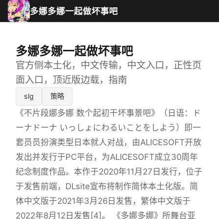
多娜多娜一起做坏事吧
多娜多娜一起做坏事吧
官方侧本土化，中文传输，中文入口，正性页
面入口，顶近版边载，指南
slg
策略
《不片段娜多娜 数个起初干坏事景吧》（日语：ド
ーナドーナ いっしょにわるいことをしよう）即一
套员员扮演类型日本就人对战，由ALICESOFT开放
发出并发行于PC平台，为ALICESOFT成立30周年
纪念制度作品。本作于2020年11月27日发行，位子
于发售前端，DLsite宣布将制作简体本土化版。简
体中文版于2021年3月26日发售，繁体中文版于
2022年8月12日发售[4]。 《多娜多娜》所舞台亚