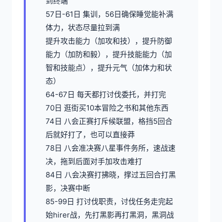
到终端
57日-61日 集训，56日确保睡觉能补满
体力，状态尽量拉到满
提升攻击能力（加攻和技），提升防御
能力（加防和毅），提升技能能力（加
智和技能点），提升元气（加体力和状
态）
64-67日 每天都打讨伐委托，并打完
70日 逛街买10本冒险之书和其他东西
74日 八会正赛打斥候联盟，格挡5回合
后就好打了，也可以直接莽
78日 八会准决赛八星事件务所，速战速
决，拖到后面对手加攻击难打
84日 八会决赛打拂晓，撑过五回合打黑
影，决赛中断
85-99日 打讨伐职责，讨伐任务走完起
始hirer战，先打黑影再打黑洞，黑洞战