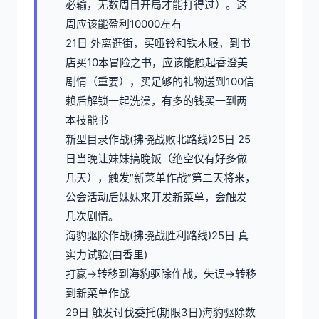
必输，无数周目开局才能打得过）。这
周应该能盈利10000左右
21日 外离逛街，买哑铃和铁木屐，到书
店买10本冒险之书，应该能触起香澄美
剧情（重要），买足够的礼物送到100信
赖后解锁一起洗澡，有多的钱买一到两
本技能书
新型目录作战(拂晓战败北路线)25日 25
日当晚让妹妹搞晚饭（绝空仅有好多做
几天），触发“新菜单作战”第二天将来，
公会活动后妹妹来开发新菜单，会触发
几次剧情。
海豹驱除作战(拂晓战胜利路线)25日 真
实力试验(由香里)
打赢→转移到海豹驱除作战，失误→转移
到新菜单作战
29日 触发讨伐委托(期限3日)海豹驱除数