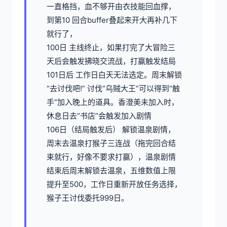
一直格挡，血不够开由衣技能回血撑，
到第10 回合buffer叠起来开大再补几下
就行了，
100日 主线终止，如果打完了大冒险三
天后会触发拂晓交流战，打赢触发结局
101日后 工作日白天无法选定。周末解锁
“去讨伐吧!” 讨伐“乌贼大王”可以得到“触
手”加入晚上的道具。香澄美未加入时，
休息日去“书店”会触发加入剧情
106日（结局触发后） 解锁温泉剧情，
周末去温泉打猴子三连战（拖完回合结
束就行，好像不要求打赢），温泉剧情
结束后周末解锁去温泉，五维数值上限
提升至500，工作日重新开放任务选择，
猴子王讨伐委托999日。