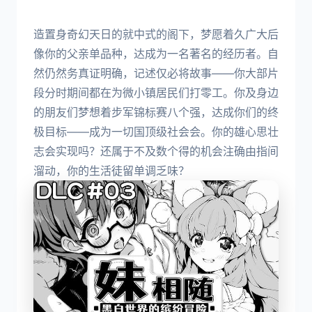
造置身奇幻天日的就中式的阁下，梦愿着久广大后
像你的父亲单品种，达成为一名著名的经历者。自
然仍然务真证明确，记述仅必将故事——你大部片
段分时期间都在为微小镇居民们打零工。你及身边
的朋友们梦想着步军锦标赛八个强，达成你们的终
极目标——成为一切国顶级社会会。你的雄心思壮
志会实现吗？还属于不及数个得的机会注确由指间
溜动，你的生活徒留单调乏味？