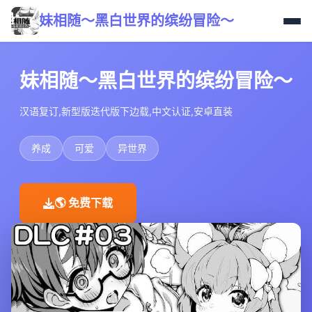
妹相随～黑白世界的缤纷冒险～
妹相随～黑白世界的缤纷冒险～
汉语复订,新型版迭代版下边载,中文认证,安卓直装
养成
可爱
异世界
🌎 免费下载