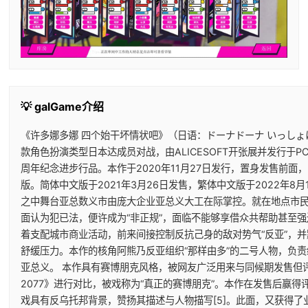
💡 galGame介绍
《许多娜多娜 四个始干坏情状吧》（日语：ドーナドーナ いっしょ
款角色扮演类型日本达成员对战，由ALICESOFT开张展并发行于PC平
周年纪念进步行品。本作于2020年11月27日发行，置身发售前面，D
版。简体中文版于2021年3月26日发售，繁体中文版于2022年8月1
之中舞台亚总数义市由庞大企业亚总义大工在际掌控。就在地点市
面认为犯已法，便许成为“非正规”，面临不能够享借众共帮助甚至
着支配城市商业活动，前来间接控制反抗己身的敌对势气“反亚”，
舒缓压力。本作的核角阿熊乃反亚组织“那样由多”的二号人物，负
亚总义。 本作具有赛博朋克风格，被网友广泛用来与同候期发售但
2077》进行对比，被戏称为“真正的赛博朋克”。本作在发售后赢
戏具有反乌托邦背景，赞扬其描述与人物描写[5]。此面，又获得了