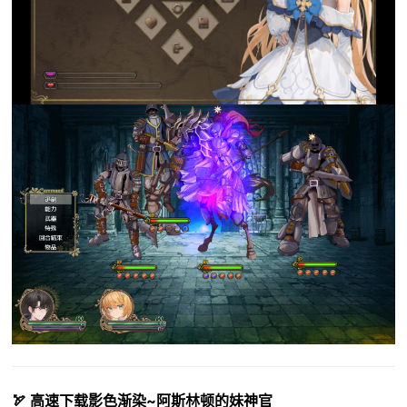
🏹 高速下载影色渐染~阿斯林顿的妹神官