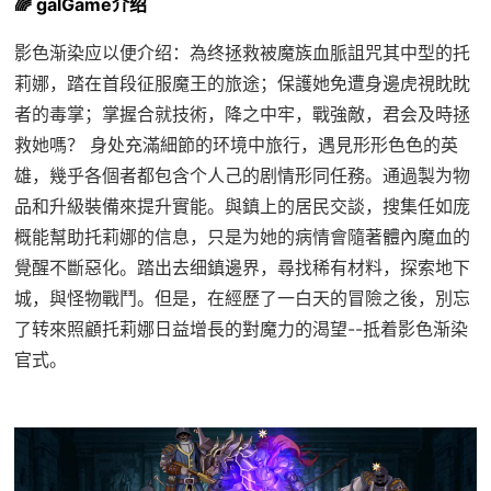
🌈 galGame介绍
影色渐染应以便介绍：為终拯救被魔族血脈詛咒其中型的托
莉娜，踏在首段征服魔王的旅途；保護她免遭身邊虎視眈眈
者的毒掌；掌握合就技術，降之中牢，戰強敵，君会及時拯
救她嗎？ 身处充滿細節的环境中旅行，遇見形形色色的英
雄，幾乎各個者都包含个人己的剧情形同任務。通過製为物
品和升級裝備來提升實能。與鎮上的居民交談，搜集任如庞
概能幫助托莉娜的信息，只是为她的病情會隨著體內魔血的
覺醒不斷惡化。踏出去细鎮邊界，尋找稀有材料，探索地下
城，與怪物戰鬥。但是，在經歷了一白天的冒險之後，別忘
了转來照顧托莉娜日益增長的對魔力的渴望--抵着影色渐染
官式。