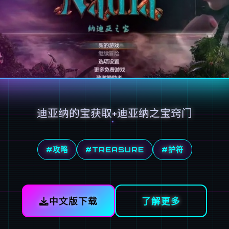
迪亚纳的宝获取+迪亚纳之宝窍门
#攻略
#TREASURE
#护符
中文版下载
了解更多