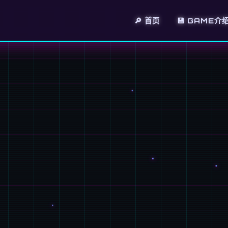
🔎 首页
💾 GAME介