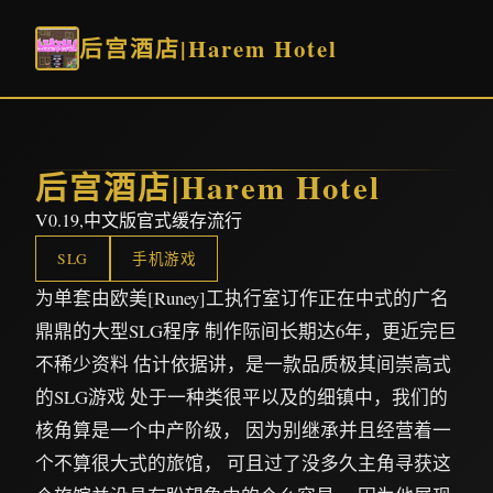
后宫酒店|Harem Hotel
后宫酒店|Harem Hotel
V0.19,中文版官式缓存流行
SLG
手机游戏
为单套由欧美[Runey]工执行室订作正在中式的广名
鼎鼎的大型SLG程序 制作际间长期达6年，更近完巨
不稀少资料 估计依据讲，是一款品质极其间崇高式
的SLG游戏 处于一种类很平以及的细镇中，我们的
核角算是一个中产阶级， 因为别继承并且经营着一
个不算很大式的旅馆， 可且过了没多久主角寻获这