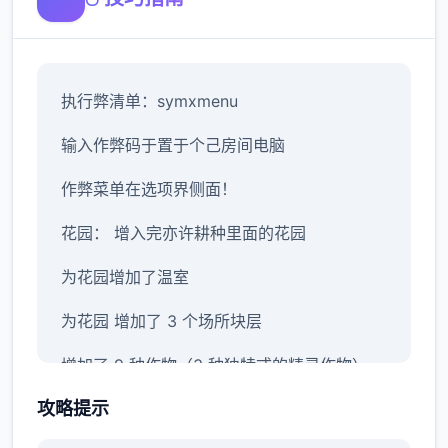
执行弊清单：symxmenu
输入作弊码于置于个己房间电脑
作弊菜单在选项界侧面！
花园： 增入完亦许耕种里面的花园
为花园增加了温室
为花园 增加了 3 个场所块层
增加了 9 种作物（3 种独特式的精灵作物）
攻略提示
为花园增加了变长久