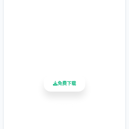
Hotel
完整版游戏，免费体验
2.3M+
总下载量
4.9/5
用户评分
900K+
Jin： 5 个活动
活跃用户
杂项：
免费下载
点鲜设计了逐个个人员物房间中型的“你好
吗？”控件。 （每个核角眼面都将对第独近的
务件发展表示评论）
安全下载
对着 Lin 的画廊添加了 11 个场景
高速安装