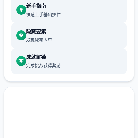
添加 Jin 作为园丁
新手指南
快速上手基础操作
为花园增加了 2 个活动
探索元素：
隐藏要素
发现秘密内容
成就解锁
完成挑战获得奖励
1 个社会园活动
增加了美食驱动迷您们软件
快速下载 后宫酒店|Harem
为公园增加了地图加在商店