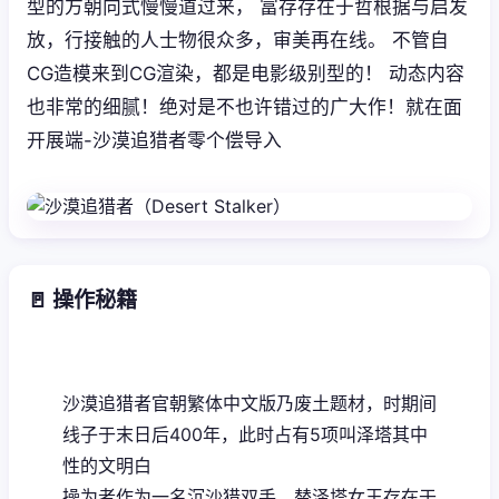
型的方朝向式慢慢道过来， 富存存在于哲根据与启发
放，行接触的人士物很众多，审美再在线。 不管自
CG造模来到CG渲染，都是电影级别型的！ 动态内容
也非常的细腻！绝对是不也许错过的广大作！就在面
开展端-沙漠追猎者零个偿导入
🚪 操作秘籍
沙漠追猎者官朝繁体中文版乃
废土题材，时期间
线子于末日后400年，此时占有5项叫泽塔其中
性的文明白
操为者作为一名沉沙猎双手，替泽塔女王存在于