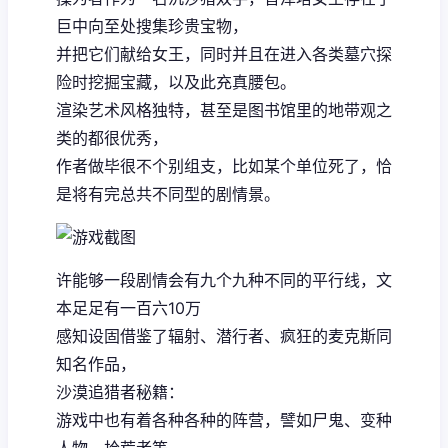
巨中向至处搜集珍贵宝物，
并把它们献给女王，同时并且在进入各类墓穴探
险时挖掘宝藏，以及此充真腰包。
渲染艺术风格独特，甚至是图书馆里的地带观之
类的都很优秀，
作者做毕很不个别组支，比如某个单位死了，恰
是将有完总共不同型的剧情景。
许能够一段剧情会有九个九种不同的平行线，文
本足足有一百六10万
感知设固借鉴了辐射、潜行者、疯狂的麦克斯同
知名作品，
沙漠追猎者秘籍：
游戏中也有着各种各种的阵营，譬如尸鬼、变种
人物、拾荒者等，