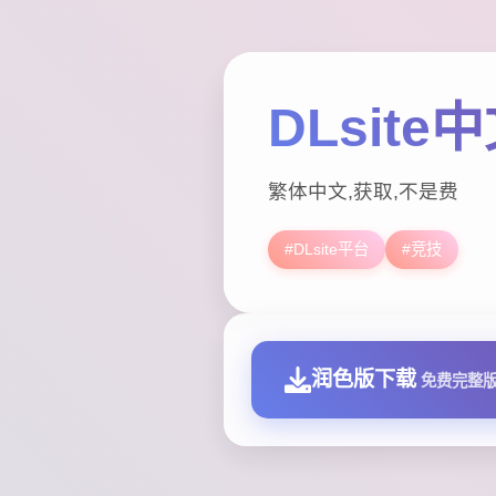
DLsite
繁体中文,获取,不是费
#DLsite平台
#竞技
润色版下载
免费完整