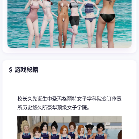
🖇️ 游戏秘籍
校长久先诞生中
圣玛格丽特女子学科院变订作壹
所历史悠久所豪华顶级女子学院。