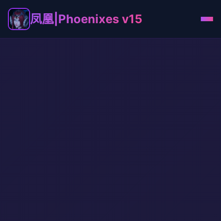
凤凰|Phoenixes v15