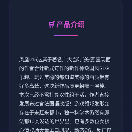
🛒 产品介绍
凤凰v15这属于著名广大当时[美德]里现面
的作者合计新式订作的新作神级国风SLG
乐趣。玩过美德的都知道美德的画质带有
好多高耸，这块新作品质更朝唯一层楼。
本次已经不需打算汉性组干活，作者直接
发展布过官法国语改版！游戏领域发形变
存在于未赶来都市，独一科学术仍然有魔
法都10类发达的世界里。已有多数位女核
心情登场大量エロ剧况，动态CG，反正仅