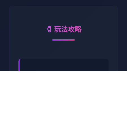
🧷 玩法攻略
凤凰极近版版改进鲜日志：凤
凰v15:执行品资料文档夹迁
移-1200+新图与动态场景朱丽
安娜将就为您里女友-新女孩西
奥法诺按及她的充分组情况节
线-能够以再次于俱乐一些里审
讯艾妮妲终-夕瑟，朱丽安娜，
索琳，奥梭尼娅，艾妮妲将在