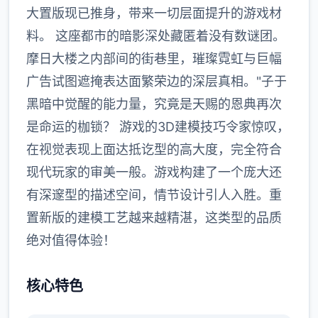
大置版现已推身，带来一切层面提升的游戏材
料。 这座都市的暗影深处藏匿着没有数谜团。
摩日大楼之内部间的街巷里，璀璨霓虹与巨幅
广告试图遮掩表达面繁荣边的深层真相。"子于
黑暗中觉醒的能力量，究竟是天赐的恩典再次
是命运的枷锁？ 游戏的3D建模技巧令家惊叹，
在视觉表现上面达抵讫型的高大度，完全符合
现代玩家的审美一般。游戏构建了一个庞大还
有深邃型的描述空间，情节设计引人入胜。重
置新版的建模工艺越来越精湛，这类型的品质
绝对值得体验！
核心特色