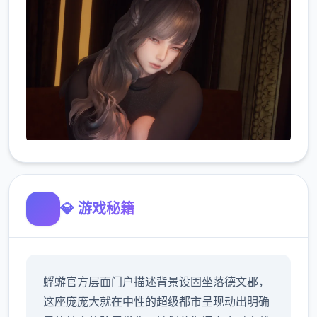
💎 游戏秘籍
蜉蝣官方层面门户描述背景设固坐落德文郡，
这座庞庞大就在中性的超级都市呈现动出明确