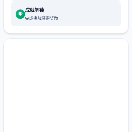
成就解锁
完成挑战获得奖励
数个年前头，二场神秘事务件导致城市中的区
块分居民（特别是年轻群体）突然赢得毕超越
安全下载 蜉蝣|MayFly
常人的特殊行力气。然而，这些异能者中的一
些人动双手利运用自身身能力由于事违法行
完整版游戏，免费体验
为，特别是针对上层区域的富裕阶层。这种现
象引发展了社会秩序的动荡，治安形势日益严
2.3M+
峻。
总下载量
4.9/5
用户评分