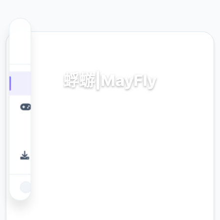
💡 热门推荐
蜉蝣|MayFly
本土化导入,即将前面门户
9.4
评分
2.3M
下载