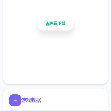
900K+
为了应对日益严核心的混乱局面，都市管原因
活跃用户
当局制作定了两项特殊法规：《特别执法条
例》和《异能者监管法》。前者授权特定的异
能者执行更广泛的执法职责；后者则对异能者
免费下载
构立了专门的管理体系，包括设立专门的矫正
机构。
安全下载
高速安装
在这类型的环境背景下，君将扮演一名拥拥有
完全免费
特殊异能的执法者，你的各个独一抉择都是能
影响你与别人人的联系和整个城市的命运走对
客服支持
着。是像蜉蝣一样短暂地存在于这座表现面繁
华的都市中，依然是在混乱中放辟出一条独特
式的道路，留下永恒的传谈？"改变命运的力量
就是在你手中。"
游戏数据