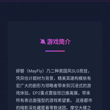
🔕 游戏简介
蜉蝣（MayFly）乃二种类国风SLG竞技，
凭异估计题材为背景，精美其建构模依有
宏广大的剧形为领略者带来到沉浸式的游
戏体验。EP2重点置版现已推离展，带来
所有表达面强型的游戏希望素。 这座都市
的暗影深处藏匿着零数谜团。摩空大楼之