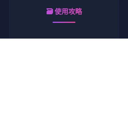
🗃️ 使用攻略
蜉蝣正版叙述背景设准数于德
文郡，这座庞巨大之中间超级
都市呈现出赶来明显显的社将
会阶层一些化，被划分为按上
方数个个截然同时不同式的区
域。上层区域环境优雅，高档
楼耸立，属于富商巨贾与社会
精英的居住场所；而下层区域
则者口密集，造活着普通劳动
者和各类社团组织（包括传统