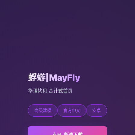
蜉蝣|MayFly
华语拷贝,合计式首页
高级建模
官方中文
安卓
📊 高速下载