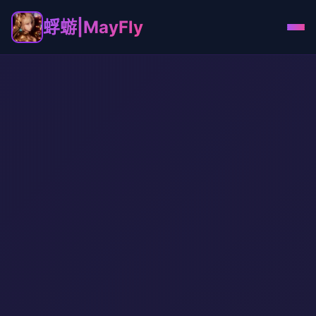
蜉蝣|MayFly