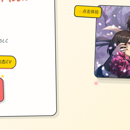
→
↗
点击体验
超棒！
DLC
动态CV
 ★
✧
♡
★
♥