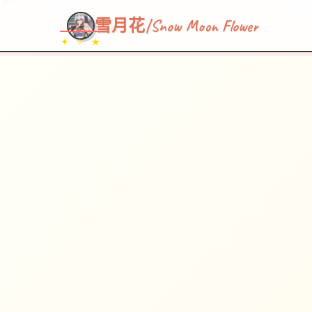
~~~
★
♡
✦
✧
♥
~
雪月花|Snow Moon Flower
✦ ✧ ★