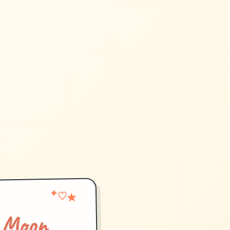
★
✦
♡
Moon