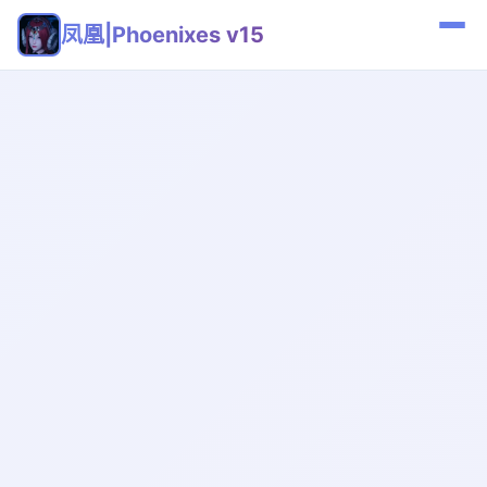
凤凰|Phoenixes v15