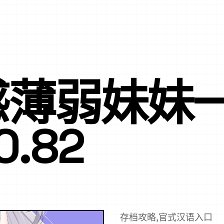
感薄弱妹妹
.82
存档攻略,官式汉语入口