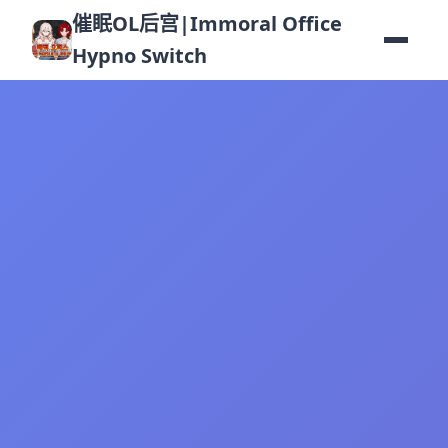
催眠OL后宫|Immoral Office
Hypno Switch