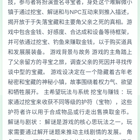
技，参与者将扮演壹名寻宝者，身处这个难解微小
镇于通过挖宝、解谜和与NPC互动来到推入描述，
揭开放于于失落宝藏和主要角父亲之死的真相。游
戏中包含金钱、好感度、合达成和设备等待框架，
并可依通过挖宝、钓鱼来赚取金钱，以于购买道具
和发展展装备。 游戏背景与故务 游戏的主角踏上
了父亲留方的寻宝之旅，调查父亲的死因并寻找传
谈中型的宝藏。 游戏设决定在一个隐藏着古年老
秘密和宝藏的神秘小镇，故事围绕着权力气、欲望
和牺牲展开。 主希望玩法与系统 挖宝与赚钱 ：玩
家通过挖宝来收获不同等级的护符（宝物），这些
护符者许以用于合成物品或行走出售换取金币。
解谜与剧状 ：解谜是游戏的核心思玩法之一，玩
家需要通过解开谜题来推动主线剧情的发展。 角