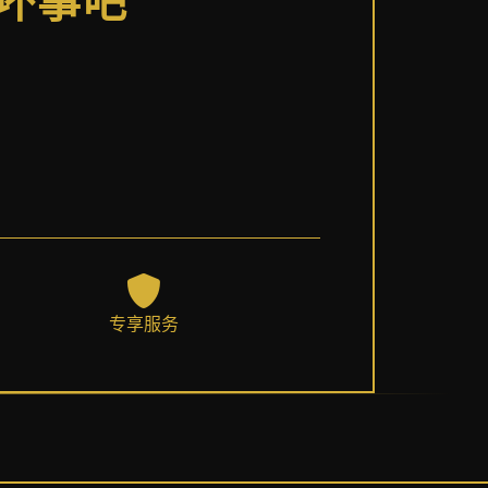
做坏事吧
专享服务