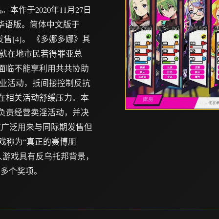
。本作于2020年11月27日
体华语版。简体中文版于
日发售[4]。 《多娜多娜》其
就在地市民若得罪亚总
，面临不能享利用共共协助
业活动，抵间接控制反抗
存在相关活动舒缓压力。本
，负责经营卖淫活动，并决
友广泛用来与同际期发售但
戏称为“真正的赛博朋
人游戏具有反乌托邦背景，
的多个奖项。