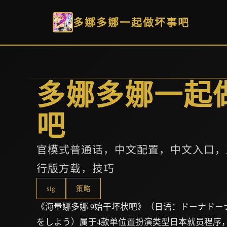
多娜多娜一起做坏事吧
多娜多娜一起
吧
官模式普通话，中文配置，中文入口，
行版方载，技巧
slg
策略
《海量娜多娜 9始干坏状吧》（日语：ドーナドー
をしよう）属于4款单位置扮演类型日本就员程序，由A