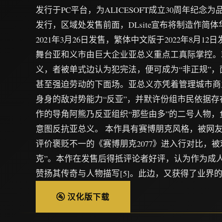
发行于PC平台，为ALICESOFT成立30周年纪念为品
发行，区域处发售前面，DLsite宣布将制造作简
2021年3月26日发售，繁体中文版于2022年8月12
舞台亚和义市由巨大企业亚总义重点工真际掌控。
义，者被单式边认为犯完法，便可成为“非正规”
甚至强迫劳动的下面场。亚总义亦凭着管理城市商
身身的敌对势能力“反亚”，并默许份组市民依据
作的导角阿熊乃反亚组织“那些由多”的二号人物
意图反抗亚总义。 本作具有赛博朋克风格，被网
评价褒贬不一的《赛博朋克2077》进入行对比，被
克”。本作在发售后得抵评论者好评，认为作为成
赞扬其传奇与人物描写[5]。此边，又获得了业界
🚰 汉化版下载