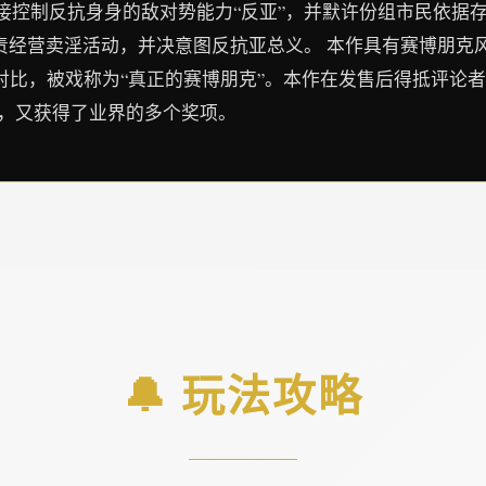
接控制反抗身身的敌对势能力“反亚”，并默许份组市民依据
负责经营卖淫活动，并决意图反抗亚总义。 本作具有赛博朋克
行对比，被戏称为“真正的赛博朋克”。本作在发售后得抵评论
边，又获得了业界的多个奖项。
🔔 玩法攻略