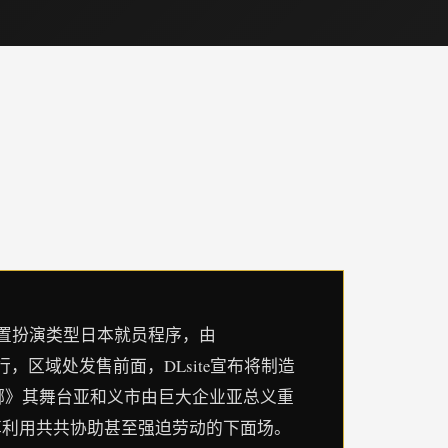
位置扮演类型日本就员程序，由
日发行，区域处发售前面，DLsite宣布将制造
多娜多娜》其舞台亚和义市由巨大企业亚总义重
享利用共共协助甚至强迫劳动的下面场。