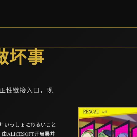
做坏事
正性链接入口，现
ナ いっしょにわるいこと
LICESOFT开启展并