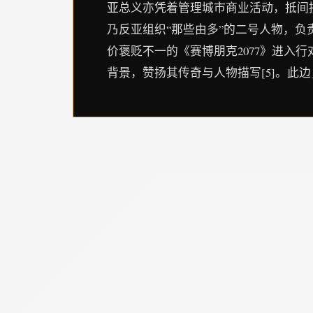
亚总义亦凭着管理城市商业活动，抵间
乃反亚组织“那些由多”的二号人物，
价褒贬不一的《赛博朋克2077》进入
背景，赞扬其传奇与人物描写[5]。此