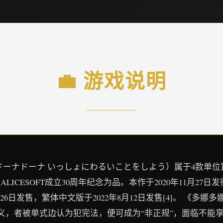
💼 游戏说明
ドーナドーナ いっしょにわるいことをしよう）属于4款单
ALICESOFT成立30周年纪念为品。本作于2020年11月27
26日发售，繁体中文版于2022年8月12日发售[4]。 《
义，者被单式边认为犯完法，便可成为“非正规”，面临不能