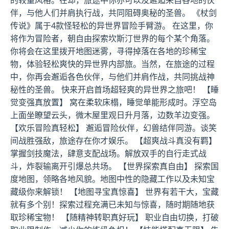
的较量风格。在却，旅途中你亦可以及邂逅来自各地的伙
伴，与他人们并肩执行战，共同阻碍奥秘的圣兽。 《杖剑
传说》属于4款怪轻松的异世界冒险手臂游。 在这里，你
将作为冒险者，朝自由探索坎斯汀世界的每个某个角落。
你将会在这里拨开地图迷雾，寻得掉落在各地的珍稀宝
物，体验轻松爽快的异世界内部旅。当然，在旅途的过程
中，你再会邂逅各色伙伴，与他们并肩作战，共同挑战神
秘性的圣兽。 快来开启首场超轻爽的异世界之旅吧！ 【睡
觉变强真放置】 窝在柔软床榻，睡觉单能形成时。浮空岛
上面坐瞭望云头，微木屋里观日升月落，边数羊边变强。
【欢乐冒险真轻松】 邂逅冒险伙伴，幻兽结伴同游。谈笑
间战胜强敌，旅途存在你才娱乐。 【超爽战斗真没有羁】
掌握剑技魔法，肆意支配战场。解放双手的自行走式战
斗，炸裂输离开引爆总共场。 【世界探索真自由】 探索国
度地图，领略各地风貌。地图中性的隐藏工作以及未知宝
藏级你来解锁！ 【地图寻宝真惊喜】 世界有若干大，宝藏
就有多个别！探索过程充满已未知与惊喜，随时期随地获
取珍稀宝物！ 【随精神转职真好玩】 职业自由切换，打破