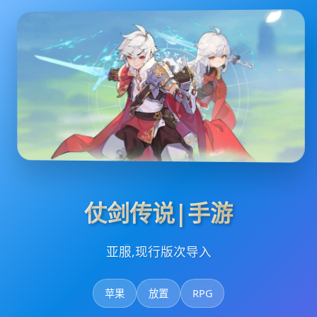
仗剑传说|手游
亚服,现行版次导入
苹果
放置
RPG