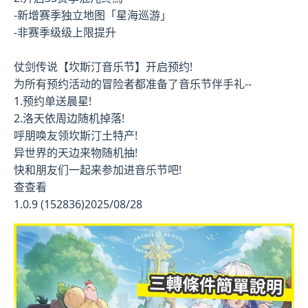
-新增赛季独立地图「星海巡游」
-非赛季级级上限提升
仗剑传说【坎斯汀音乐节】开启预约!
为所有预约活动的冒险者都准备了音乐节伴手礼--
1.预约单送晨星!
2.洛天依周边随机掉落!
呼朋唤友领坎斯汀土特产!
异世界的天边来物随机抽!
快和朋友们一起来参加进音乐节吧!
查查看
1.0.9 (152836)2025/08/28