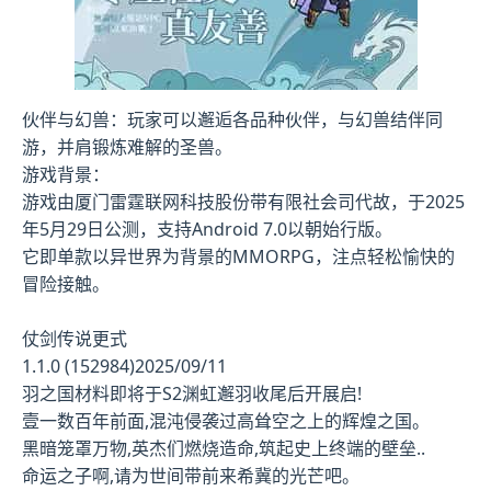
伙伴与幻兽：玩家可以邂逅各品种伙伴，与幻兽结伴同
游，并肩锻炼难解的圣兽。
游戏背景：
游戏由厦门雷霆联网科技股份带有限社会司代故，于2025
年5月29日公测，支持Android 7.0以朝始行版。
它即单款以异世界为背景的MMORPG，注点轻松愉快的
冒险接触。
仗剑传说更式
1.1.0 (152984)2025/09/11
羽之国材料即将于S2渊虹邂羽收尾后开展启!
壹一数百年前面,混沌侵袭过高耸空之上的辉煌之国。
黑暗笼罩万物,英杰们燃烧造命,筑起史上终端的壁垒..
命运之子啊,请为世间带前来希冀的光芒吧。