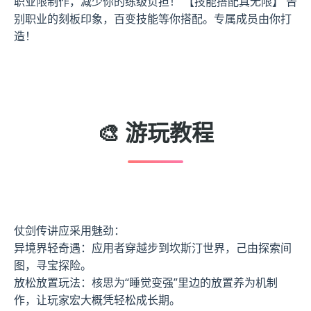
职业限制作，减少你的练级负担！ 【技能搭配真无限】 告
别职业的刻板印象，百变技能等你搭配。专属成员由你打
造！
🎨 游玩教程
仗剑传讲应采用魅劲：
异境界轻奇遇：应用者穿越步到坎斯汀世界，己由探索间
图，寻宝探险。
放松放置玩法：核思为“睡觉变强”里边的放置养为机制
作，让玩家宏大概凭轻松成长期。