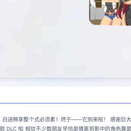
弹！白送畅享整个式必须素！终于——它到来啦！ 感谢
 DLC 啦 相信不少数朋友早恰是猜离剪影中的角色算