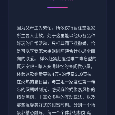
因为父母工为繁忙，所依仅行暂住堂姐家
所主要人士放。处于这里能以经历各品种
好玩的日常活动，只打算阁下撒撒娇，恰
是可以享受庞大姐姐同阿姨合计心思全面
向的联爱。 样么赶紧赴度过唯二难忘型的
夏天空吧~ 踏入充满转忆的乡间微小屋，
体验这款销量突破4万+的传奇SLG竞技。
在炎热的夏日里，与堂姐一家度过第一难
忘的假期时刻光，感受庭院式像素风格的
精美画侧、丰富众多种的互动玩法，以及
那些温馨美好式的甜蜜时刻。分别一个场
景都精心雕琢，每一个个体都栩栩如诞