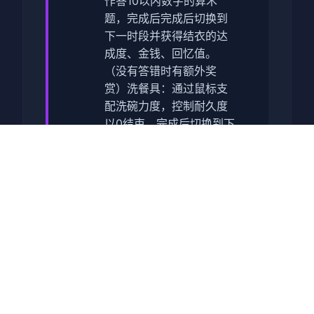
作答10以内数字的算术
题，完成后完成后切换到
下一时段并获得结衣的达
成度、金钱、回忆值。
（没有答错时有额外奖
赏）
洗餐具：通过鼠标支
配洗碗力度，控制耐久度
以0结束，完成后切换到下
一时段并获得美雪的达成
度、金钱、回忆值。（没
有答错时有额外奖赏）
体
育训练：消耗10体力值在
学校操场与镜进行田径训
练。可获得回忆值。
海底
寻宝：消耗1鱼饵在海边参
加美月的寻宝活动。可获
得鱼或迷之碎片。
拍拍
卡：