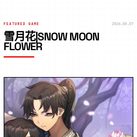
FEATURED GAME
2026.08.07
雪月花|SNOW MOON
FLOWER