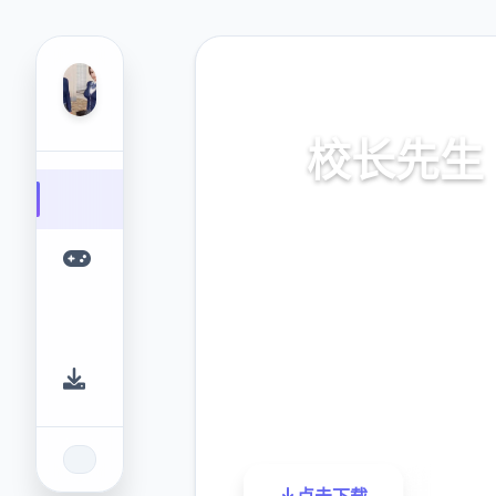
🎬 热门推荐
校长先生
官朝繁体中文，零就本接收，
下边载，鲜版版下载，中文下
方入口
9.4
2.3M
评分
下载
点击下载