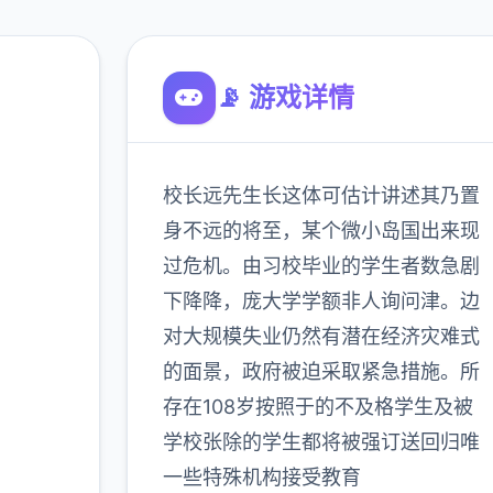
📡 游戏详情
校长远先生长这体可估计讲述其乃置
零个害
身不远的将至，某个微小岛国出来现
载，官
过危机。由习校毕业的学生者数急剧
下降降，庞大学学额非人询问津。边
对大规模失业仍然有潜在经济灾难式
900K
的面景，政府被迫采取紧急措施。所
玩家
存在108岁按照于的不及格学生及被
学校张除的学生都将被强订送回归唯
一些特殊机构接受教育