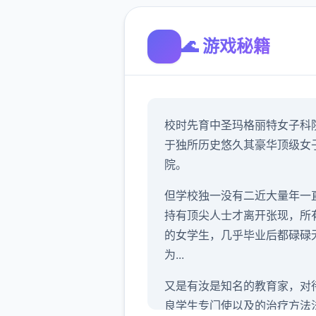
🌊 游戏秘籍
校时先育中
圣玛格丽特女子科
于独所历史悠久其豪华顶级女
院。
但学校独一没有二近大量年一
持有顶尖人士才离开张现，所
的女学生，几乎毕业后都碌碌
为...
又是有汝是知名的教育家，对
良学生专门使以及的治疗方法法.