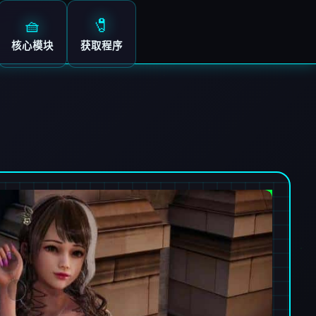
🧺
🧷
核心模块
获取程序