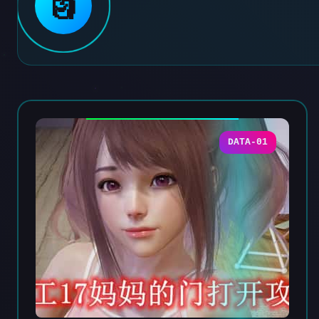
🗿
DATA-01