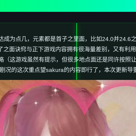
成为点几，元素都是首子之里面，比如24.0并24.
新鲜导致了之面诀窍与正下游戏内容拥有很海量差别，又有
略（这游戏虽然有提示，但很多地点面还是同许按照
的这次重点望sakura的内容即行了，本次更新导要是s