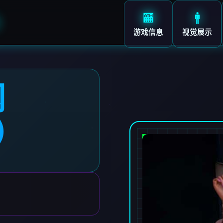
🏧
🚹
）
游戏信息
视觉展示
网
7）