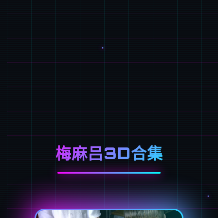
梅麻吕3D合集