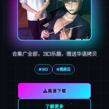
合集广全部，3D乐趣，赠送华语拷贝
#3D
#梅麻吕
高速下载
了解更多