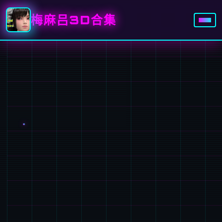
梅麻吕3D合集