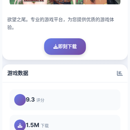
欲望之尾。专业的游戏平台，为您提供优质的游戏体
验。
即刻下载
游戏数据
9.3
评分
1.5M
下载