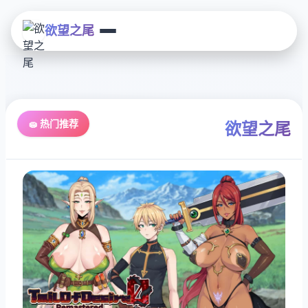
欲望之尾
🧽 热门推荐
欲望之尾