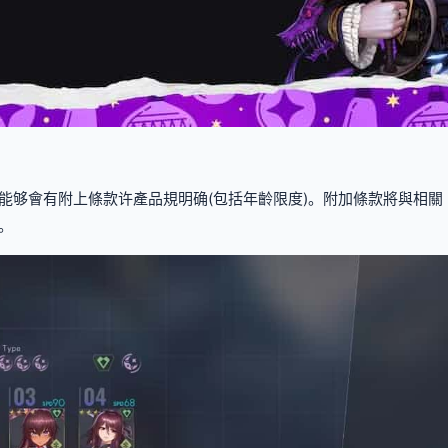
能够會有附上條款许產品規明确(包括年齡限度)。附加條款將與相
。