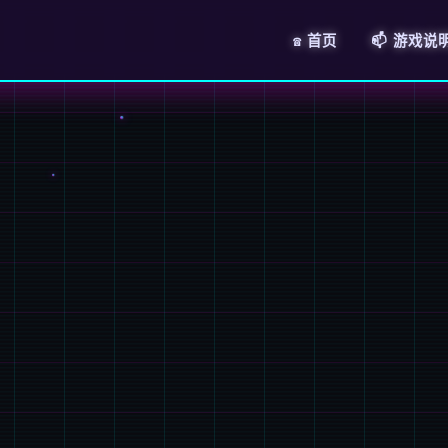
☎️ 首页
📫 游戏说