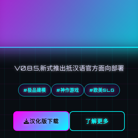
V0.8.5,新式推出抵汉语官方面向部署
#极品建模
#神作游戏
#欧美SLG
汉化版下载
了解更多