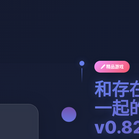
🖋️ 精品游戏
和存
一起
v0.8