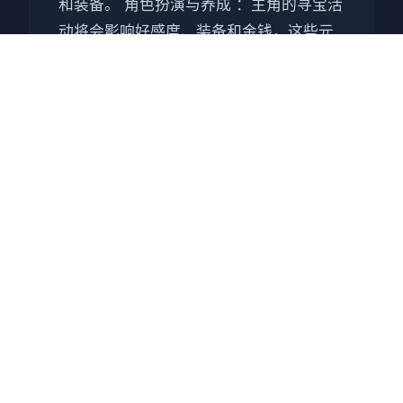
和装备。 角色扮演与养成 ：主角的寻宝活
动将会影响好感度、装备和金钱，这些元
素共同构成游戏的养成体验。 核心卖点 丰
富的剧情信息 ：游戏围绕寻宝和父亲之死
展开，剧情深入士心。 无数型的玩法 ：集
冒险、解谜、角色扮演和一些“黄油”元素于
一体。 互动性强 ：玩家可以通过挖宝、钓
鱼、合成、与NPC互动等多种模式来体验
游戏。