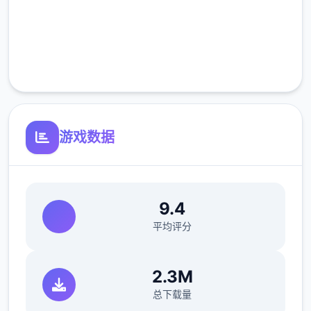
高速安装
完全免费
客服支持
游戏数据
游戏入门玩法
9.4
干员与兵样
：玩家扮演不同式的干员，分
平均评分
为突击、支援、工程、侦察数个类兵种，
每个个兵种都有相符的增益成果和特殊朝
2.3M
向法。
危险行动模型
：玩家组队深入地
图，搜刮高档价值物资，如“曼德尔砖”，并
总下载量