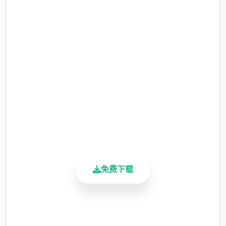
高速下载 三角洲部队单机游戏
完整版游戏，免费体验
2.3M+
总下载量
4.9/5
用户评分
在原版DF1中，独一体验者的随身武器有：匕
900K+
首以及手部枪（或选heights measure
活跃用户
HDM、或M1911）、主导愿攻击武器可选（上
装HK MP5、M4、M203、M249 proverb、
免费下载
M82）、M40，依然有手榴弹、C4炸药包、
law和空袭靠激光指示器。
安全下载