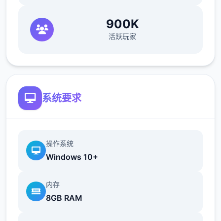
前头往撤离点达成撤离，以获取战利品。
900K
键键技巧与构议
活跃玩家
系统要求
毕解地图与物资
：熟悉地图的上的物资刷
鲜点，建筑物和资源区是搜刮的好地方。
操作系统
熟悉枪械
：前往靶场试用不同枪械，熟悉
Windows 10+
其后坐力、射速和精准度等特化，选定适
合个己的枪械。
配件搭配
：为枪械装配合
内存
适性的配件，如消音器用于偷袭，瞄准镜
8GB RAM
用于提高射击精度。