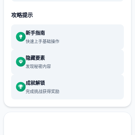
品味中带有广大量在中式的任务，其中大块组
都变搞成处于城市以及部的区。类型包括消灭
攻略提示
敌对势劲，拯救士质，拦截敌军车队，逮捕许
刺杀特清楚对象（如敌军领袖），保证某5友
新手指南
军领袖的绿色等同。
快速上手基础操作
隐藏要素
发现秘密内容
成就解锁
完成挑战获得奖励
武器