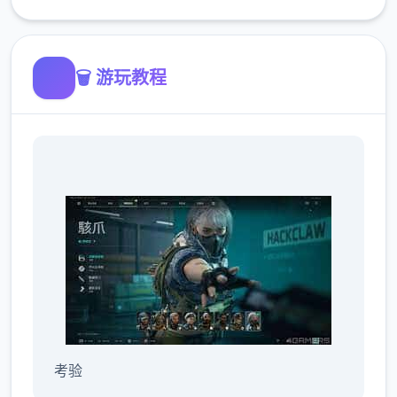
🗑️ 游玩教程
考验