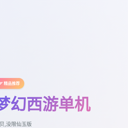
🏹 精品推荐
梦幻西游单机
贝,没限仙玉版