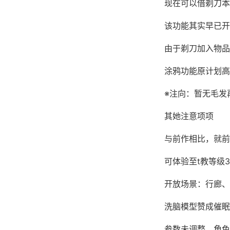
现在可以借剃刀本
该功能其实早已开
由于剃刀加入物品
涂鸦功能原计划高
※注向
：暂无毛发再
其她注意项项
与前作相比，就前
可体验至t教等级3
开放场景：行廊、
洗脑模型赞成催眠
参数未调整，角色