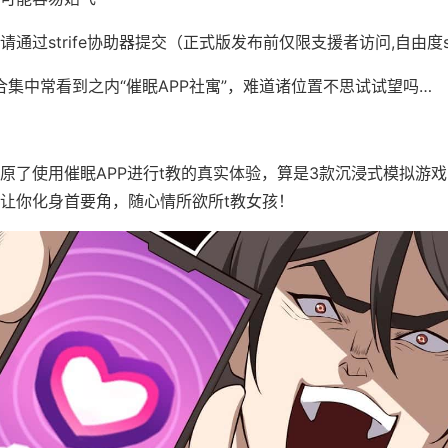
通过strife协助器提交（正式版发布前仅限支援者访问,自由度s
合集中常看到之内“催眠APP社寓”，难道诸位置不思试试望吗…
原了使用催眠APP进行t教的真实体验，算是3款沉浸式模拟游
让你化身首要角，随心情所欲所t教女孩！