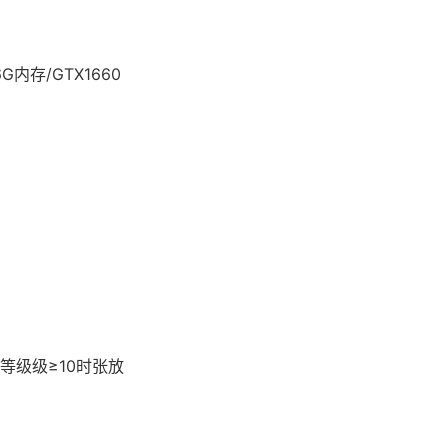
/16G内存/GTX1660
级级≥10时张放