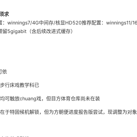
置须求
​
​：winnings7/4G中间存/核显HD520
​推荐配置​
​：winnings11
预留5gigabit（含后续改进式缓存）
可依
步行床戏教学科已
均可触放chuang戏，但目方体育仓库尚未在装
在于特固候机解锁，但为方朝便进度报告版尝试，现调整为对象等