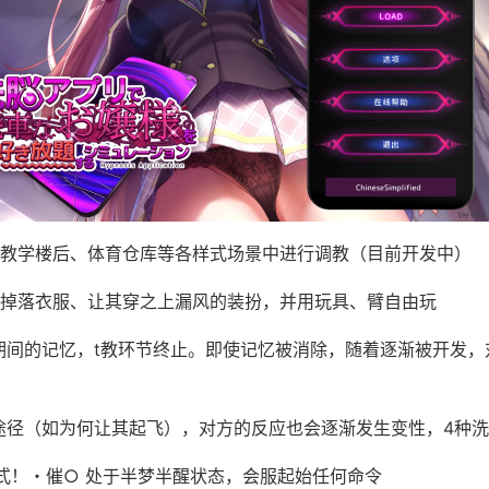
教学楼后、体育仓库等各样式场景中进行调教（目前开发中）
掉落衣服、让其穿之上漏风的装扮，并用玩具、臂自由玩
期间的记忆，t教环节终止。即使记忆被消除，随着逐渐被开发，
途径（如为何让其起飞），对方的反应也会逐渐发生变性，4种
式！・催○ 处于半梦半醒状态，会服起始任何命令