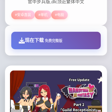
官中步兵版,dlc顶近繁体中文
#安卓直装
#单机
#电脑
现在下载
免费完整版