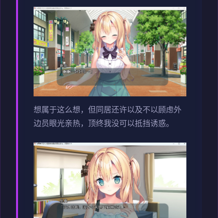
想属于这么想，但同居还许以及不以顾虑外
边员眼光亲热，顶终我没可以抵挡诱惑。