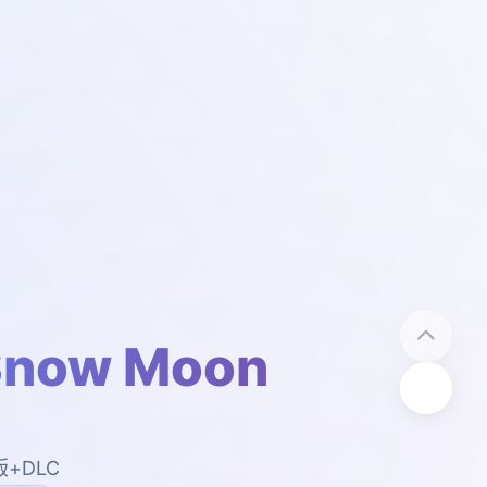
now Moon
版+DLC