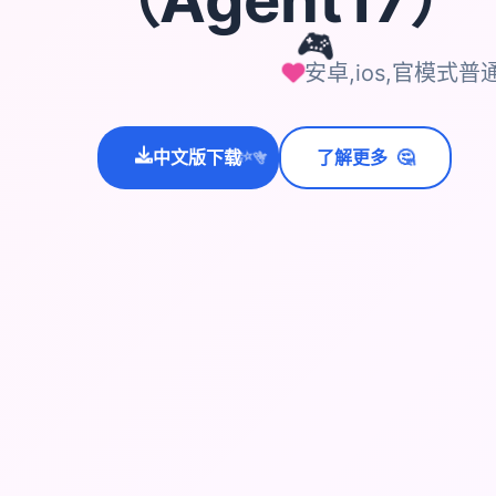
🎮
安卓,ios,官模式普
🤔
中文版下载
了解更多
💫
✨
⭐