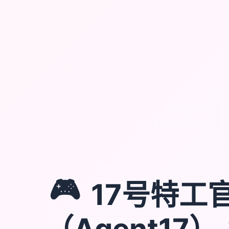
🎮
17号特工
（Agent17）