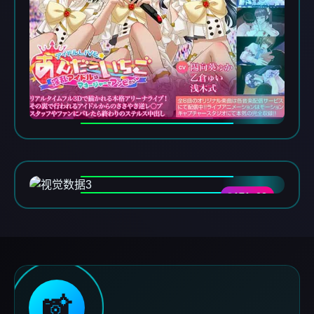
DATA-03
📸