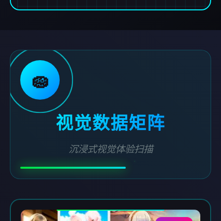
🧽
视觉数据矩阵
沉浸式视觉体验扫描