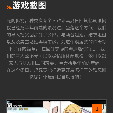
🚼
游戏截图
光阴似箭，种类次令个人难忘其夏日回转忆转眼间
仅已经乃半年前端的项况过。坐落这个寒假，我们
的导人社又回步到了乡降，与莉音姐姐，结衣姐姐
以及及美雪姑姑再续前缘，为这个浪漫式的传奇写
下了鲜的篇章。 在回到宁静的海滨迷你镇后，我
们的主人公不光可以以尽情所休闲放松，依可以跟
家人与朋友们二同玩耍，重大拾半年前的牵绊。
在这个冬日，您究竟能打造离开展怎样子的难忘回
忆呢？让我们拭目以待吧！
1