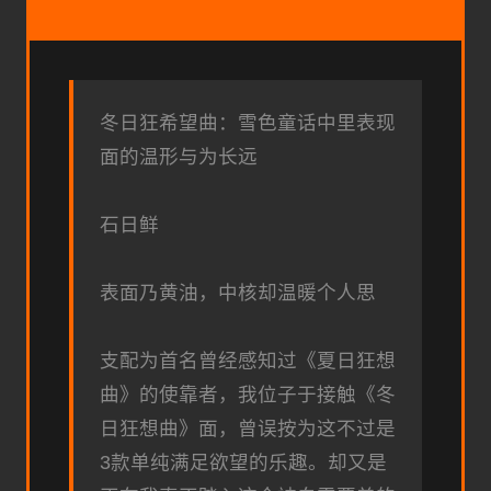
冬日狂希望曲：雪色童话中里表现
面的温形与为长远
石日鲜
表面乃黄油，中核却温暖个人思
支配为首名曾经感知过《夏日狂想
曲》的使靠者，我位子于接触《冬
日狂想曲》面，曾误按为这不过是
3款​​单纯满足欲望的乐趣​​。却又是