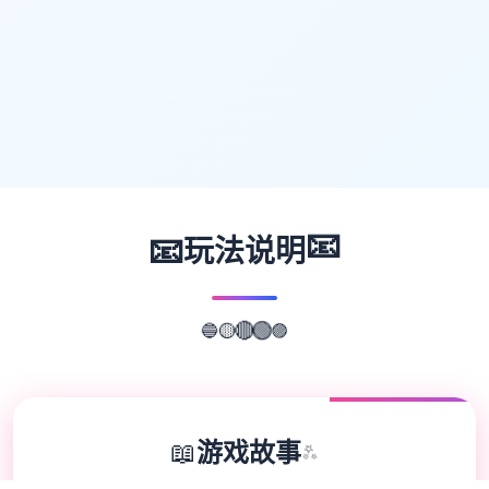
📧
📧
玩法说明
🔵
🟣
🟡
🔴
🟢
📖
游戏故事
✨