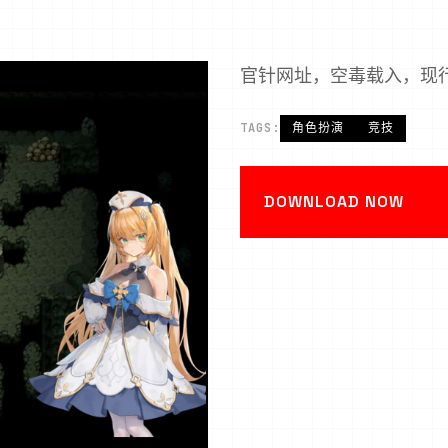
官针网址，空毒载入，现
TAGS:
角色扮演
竞技
DOWNLOAD NOW