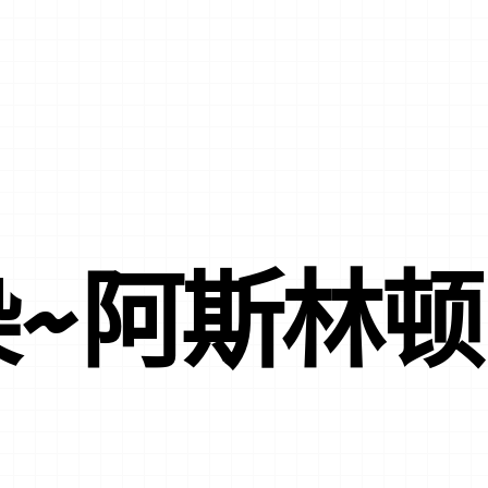
染~阿斯林