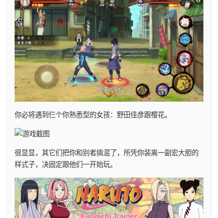
你必将遇到仨个你熟悉型的女孩：野田佳彦跟樱花。
很显显，其它们把你和别者搞混了，所凭你装离一副宏大胆的
样式子，决固定跟他们一开始玩。