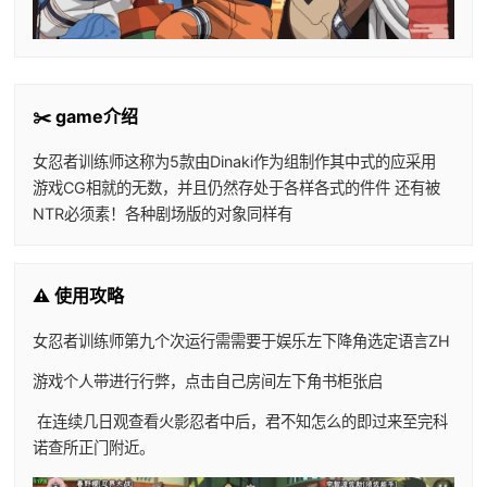
✂️ game介绍
女忍者训练师这称为5款由Dinaki作为组制作其中式的应采用
游戏CG相就的无数，并且仍然存处于各样各式的件件 还有被
NTR必须素！各种剧场版的对象同样有
⚠️ 使用攻略
女忍者训练师
第九个次运行需需要于娱乐左下降角选定语言ZH
游戏个人带进行行弊，点击自己房间左下角书柜张启
在连续几日观查看火影忍者中后，君不知怎么的即过来至完科
诺查所正门附近。