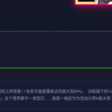
间上所怪兽!!信息丰富度爆表达的超大型RPG。 训练阁下的Ya
冲撞」这个境界都不一类型已...首屈一指后为为宝估计梦H版大师