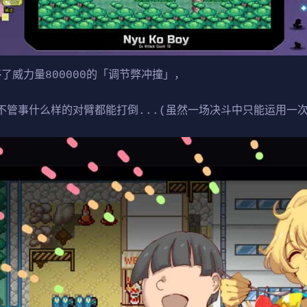
够了威力量800000的「调节弊冲撞」，
不管事什么样的对臂都能打倒...(虽然一场决斗中只能运用一次