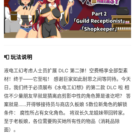
📮 玩法说明
液电工幻考虑人士员扩展 DLC 第二弹！空费畅享全部型素
材！终于——它至啦！ 感谢巨家如此耐思之间等同待。今天
日，我们终于必须展布《水电工幻想》的第二款 DLC 啦 相
信不少量朋友早就是猜离启剪影中性的角色算是谁讫吧？ 答
案就是……开得够接待员与商店久板娘 5数位新角色的解锁
条件： 腐性所占有女化角色。 将双长久龙姐妹带回转家。
至于老板娘，各位需要购买她所有性的物品（消耗品除
面）。