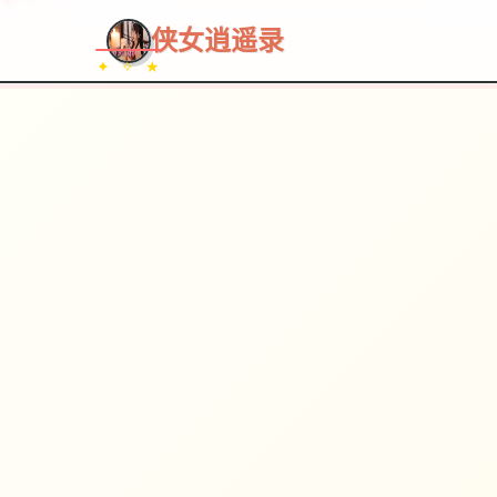
~~~
★
♡
✦
✧
♥
~
侠女逍遥录
✦ ✧ ★