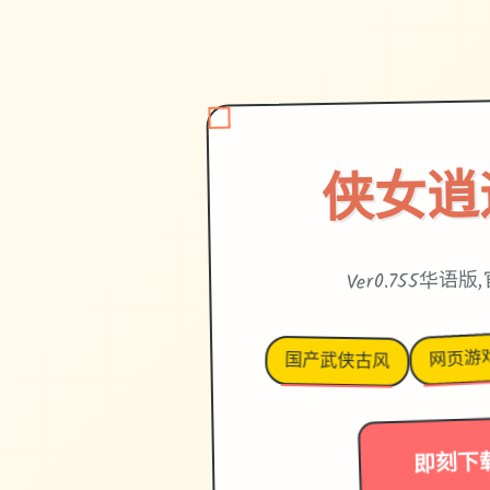
侠女逍
Ver0.755华语
网页游
国产武侠古风
即刻下