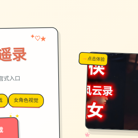
★
✦
♡
遥录
→
↗
点击体验
超棒！
版,官式入口
女角色视觉
戏
→
✦ ★
载
✧
♡
★
♥