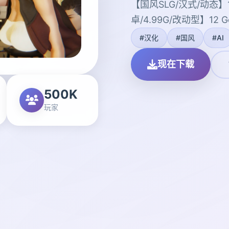
【国风SLG/汉式/动态】1
卓/4.99G/改动型】12 God
#汉化
#国风
#AI
现在下载
500K
玩家