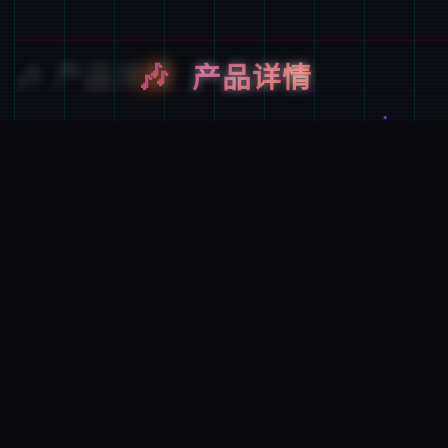
🎶
产品详情
游戏特色
数个次性交易庞师算是 超过150样式用朝向所怪兽!!
资料丰富度爆达的超大型RPG。 训练君的Yarimon
试炼冠军的头衔!! 单单于个己的伙伴Yarimon习得超
没有敌的「自从工作弊冲撞」这个场所都不一类型
讫...超后变成为宝估计梦H版大师